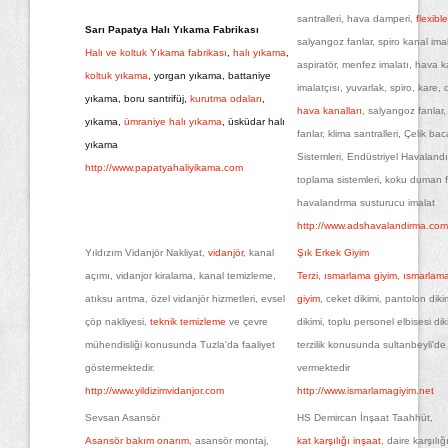
santralleri, hava damperi,
flexibl
Sarı Papatya Halı Yıkama Fabrikası
salyangoz fanlar, spiro kanal imal
Halı ve koltuk Yıkama fabrikası
,
halı yıkama
,
aspiratör, menfez imalatı, hava k
koltuk yıkama
, yorgan yıkama, battaniye
imalatçısı, yuvarlak, spiro, kare,
yıkama, boru santrifüj,
kurutma odaları
,
hava kanalları
, salyangoz fanlar,
yıkama,
ümraniye halı yıkama
, üsküdar halı
fanlar, klima santralleri, Çelik bac
yıkama
Sistemleri, Endüstriyel Havaland
http://www.papatyahaliyikama.com
toplama sistemleri, koku duman fil
havalandrma susturucu imalat
http://www.adshavalandirma.com
Yıldızım Vidanjör Nakliyat,
vidanjör
, kanal
Şık Erkek Giyim
açımı, vidanjor kiralama, kanal temizleme,
Terzi
,
ısmarlama giyim
,
ısmarlama
atıksu arıtma, özel vidanjör hizmetleri, evsel
giyim
, ceket dikimi, pantolon dik
çöp nakliyesi,
teknik temizleme
ve çevre
dikimi, toplu personel elbisesi dik
mühendisliği konusunda Tuzla'da faaliyet
terzilik konusunda sultanbeyli'de
göstermektedir.
vermektedir
http://www.yildizimvidanjor.com
http://www.ismarlamagiyim.net
Sevsan Asansör
HS Demircan İnşaat Taahhüt,
Asansör bakım onarım
, asansör montaj,
kat karşılığı inşaat
, daire karşılığ