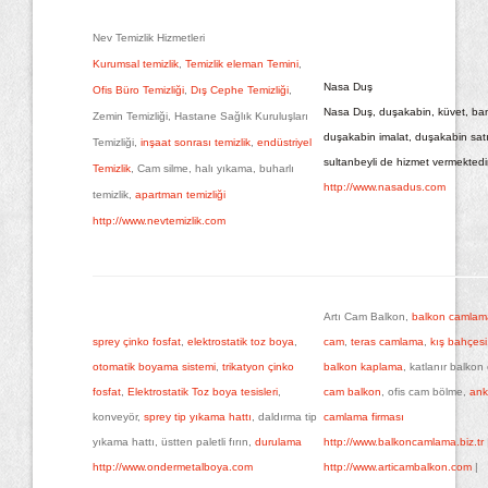
Nev Temizlik Hizmetleri
Kurumsal temizlik
,
Temizlik eleman Temini
,
Nasa Duş
Ofis Büro Temizliği
,
Dış Cephe Temizliği
,
Nasa Duş, duşakabin, küvet, ba
Zemin Temizliği, Hastane Sağlık Kuruluşları
duşakabin imalat, duşakabin satı
Temizliği,
inşaat sonrası temizlik
,
endüstriyel
sultanbeyli de hizmet vermektedir
Temizlik
, Cam silme, halı yıkama, buharlı
http://www.nasadus.com
temizlik,
apartman temizliği
http://www.nevtemizlik.com
Artı Cam Balkon,
balkon camlam
sprey çinko fosfat
,
elektrostatik toz boya
,
cam
,
teras camlama
,
kış bahçesi
otomatik boyama sistemi
,
trikatyon çinko
balkon kaplama
, katlanır balko
fosfat
,
Elektrostatik Toz boya tesisleri
,
cam balkon
, ofis cam bölme,
ank
konveyör,
sprey tip yıkama hattı
, daldırma tip
camlama firması
yıkama hattı, üstten paletli fırın,
durulama
http://www.balkoncamlama.biz.tr
http://www.ondermetalboya.com
http://www.articambalkon.com
|