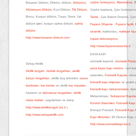
cephe İzolasyonu
,
Mantolama
, 
Basaran Döküm, Döküm, döküm,
Dökümcü
,
Alüminyum Döküm
, Kızıl Döküm,
Pik Döküm
,
Cephe kaplama, Çatı İzolasyon
Bronz, Kurşun döküm, Tutya, Gemi, Yat
Tamiri
, Çatı Bakım Onarımı, Çatı
döküm işleri, kurşun salma döküm,
salma
Fayans Döşeme
,
Fayans İşçilii
,
,
döküm
seramik
, kalebodur
maltepe fay
http://www.basaran-dokum.com
inşaat dekorasyonu
http://www.fayansustasi.biz.tr
KAYA KAPI
otomatik kepenk,
otomatik Panju
Sekay Akrilik
yana kayar kapı motoru
, cam ba
Akrilik tezgah
,
mutfak tezgahları
,
akrilik
sistemleri,
Fotoselli Kapılar
, otom
banyo tezgahları
, akrilik duş tekneleri,
vezne
fotoselli kapı ekipman
ve yedek p
bankoları
,
bar banko
ve akrilik
bar masaları
,
fotoselli kapı mekanizmaları
, Apr
hastane ve
laboratuar tezgahları
,
akrilik
Mekanizması,
Seksiyonel Kapılar
masa imalatı
, uygulaması ve satışı
Kontrol Sistemleri
,
Fotoselli Kapı
http://www.akriliktezgah.biz.tr
|
Emniyet Fotoseli,
Fotoselli Kapı K
http://www.sekayakrilik.com
Kapı Motorları
, 90 Derece Kapı m
http://www.otomatikkapi.biz.tr