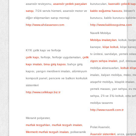
asansör revizyonu,
asansör yedek parçaları
kurutucuları,
kasnaklı çekicili kap
satışı
, 7/24 servis hizmeti, asansör motor ve
kablo soğutma havuzu
, blower'lı
diğer ekipmanları satışı montajı
kurutucu, kablo kurutucu kabinler
http://www.ahdasansor.com
http://www.kablosogutma.com
Navelli Mobilya
Mobilya imalatçıları
, koltuk, berje
kanepe,
köşe koltuk
, köşe kanep
KYK çelik kapı ve ferforje
tv ünitesi, sandalye, yemek odas
çelik kapı
, ferforje, ferforje uygulamaları,
çelik
zigon sehpa imalatı
, puf, dresuar
kapı imalatı
,
bina giriş kapısı
, bahçe giriş
mobilya aksesuarları,
koltuk döş
kapısı, yangın merdiveni imalatı, alüminyum
imalatı, italyan mobilya, msko, 
kompozit panel, pencere ve balkon korkuluk
ataşehir mobilya, kitaplık imalat
sistemleri
yemek masası, yan sehpa, ev mob
http://www.celikkapi.biz.tr
sehpa, 2'li ve 3'lü koltuk, orta s
mobilya tasarımı
http://www.navelli.com.tr
Meranit polyester,
mutfak tezgahları
,
mutfak tezgah imalatı
,
Polat Asansör,
Mermerit mutfak tezgah imalatı
, poliseramik
Asansör sistemleri
, arıza, periyo