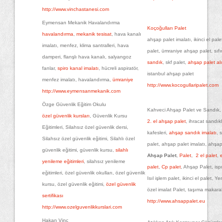
http://www.vinchastanesi.com
Eymensan Mekanik Havalandırma
Koçoğulları Palet
havalandırma
,
mekanik tesisat
, hava kanalı
ahşap palet imalatı, ikinci el palet
imalatı, menfez, klima santralleri, hava
palet, ümraniye ahşap palet, sıfır
damperi, flanşlı hava kanalı, salyangoz
sandık
, skf palet,
ahşap palet al
fanlar,
spiro kanal imalatı
, hücreli aspiratör,
istanbul ahşap palet
menfez imalatı, havalandırma,
ümraniye
http://www.kocogullaripalet.com
http://www.eymensanmekanik.com
Özge Güvenlik Eğitim Okulu
Kahveci Ahşap Palet ve Sandık,
özel güvenlik kursları
, Güvenlik Kursu
2. el ahşap palet
, ihracat sandıkl
Eğitimleri, Silahsız özel güvenlik dersi,
kafesleri,
ahşap sandık imalatı
, 
Silahsız özel güvenlik eğitimi, Silahlı özel
palet, ahşap palet imalatı, ahşap
güvenlik eğitimi, güvenlik kursu,
silahlı
Ahşap Palet
,
Palet
,
2 el palet
,
yenileme eğitimleri
, silahsız yenileme
palet
,
Cp palet
, Ahşap Palet, is
eğitimleri, özel güvenlik okulları, özel güvenlik
Isıl işlem palet, ikinci el palet, Ye
kursu, özel güvenlik eğitimi,
özel güvenlik
özel imalat Palet, taşıma makaral
sertifikası
http://www.ahsappalet.eu
http://www.ozelguvenlikkurslari.com
Hakan Vinç