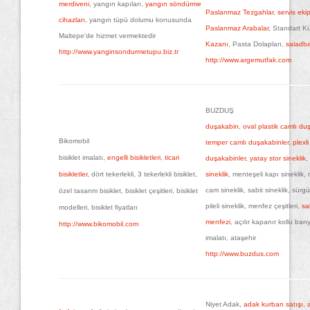
merdiveni
, yangın kapıları,
yangın söndürme
Paslanmaz Tezgahlar
,
servis eki
cihazları
, yangın tüpü dolumu konusunda
Paslanmaz Arabalar
, Standart Kü
Maltepe'de hizmet vermektedir
Kazanı
, Pasta Dolapları,
saladba
http://www.yanginsondurmetupu.biz.tr
http://www.argemutfak.com
BUZDUŞ
duşakabin
,
oval plastik camlı du
Bikomobil
temper camlı duşakabinler
,
plexli
bisiklet imalatı,
engelli bisikletleri
,
ticari
duşakabinler
,
yatay stor sineklik
,
bisikletler
, dört tekerlekli, 3 tekerlekli bisiklet,
sineklik
, menteşeli kapı sineklik,
cam sineklik, sabit sineklik, sürgü
özel tasarım bisiklet, bisiklet çeşitleri, bisiklet
pileli sineklik, menfez çeşitleri,
sa
modelleri, bisiklet fiyatları
menfezi
, açılır kapanır kollu ba
http://www.bikomobil.com
imalatı, ataşehir
http://www.buzdus.com
Niyet Adak,
adak kurban satışı
,