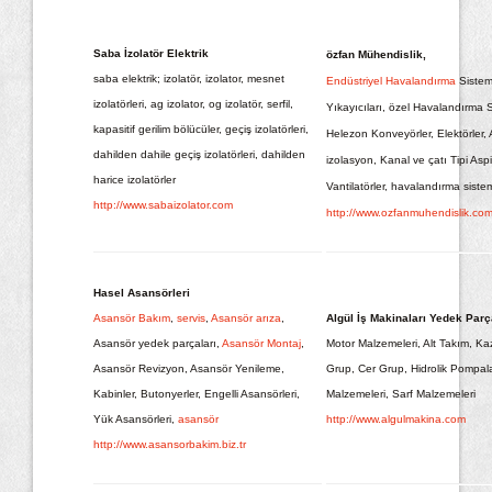
Saba İzolatör Elektrik
özfan Mühendislik,
saba elektrik; izolatör, izolator, mesnet
Endüstriyel Havalandırma
Sistem
izolatörleri, ag izolator, og izolatör, serfil,
Yıkayıcıları, özel Havalandırma S
kapasitif gerilim bölücüler, geçiş izolatörleri,
Helezon Konveyörler, Elektörler, 
dahilden dahile geçiş izolatörleri, dahilden
izolasyon, Kanal ve çatı Tipi Aspir
harice izolatörler
Vantilatörler, havalandırma sistem
http://www.sabaizolator.com
http://www.ozfanmuhendislik.co
Hasel Asansörleri
Asansör Bakım
,
servis
,
Asansör arıza
,
Algül İş Makinaları Yedek Par
Asansör yedek parçaları,
Asansör Montaj
,
Motor Malzemeleri, Alt Takım, Kaz
Asansör Revizyon, Asansör Yenileme,
Grup, Cer Grup, Hidrolik Pompalar
Kabinler, Butonyerler, Engelli Asansörleri,
Malzemeleri, Sarf Malzemeleri
Yük Asansörleri,
asansör
http://www.algulmakina.com
http://www.asansorbakim.biz.tr