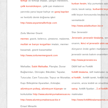
ferfoje
ve ferforje imalatı, yangın merdiveni,
kurban kesim
, köy yumurtası satı
çelik konstrüksiyon
, çelik çatı imalatının
civciv, tavuk satışı,
kurbanlık koy
yanında yana kayar bahçe ve
garaj kapıları
etlik koyun konusunda beykoz'd
ve hertürlü demir doğrama işleri
vermektedir
http://www.asyametalferforje.com
http://www.adakkurban.biz.tr
Star Jeneratör
Zorlu Mermer Granit
Jeneratör
,
jeneratör kiralama
, se
mermer
, granit, belenco, çimstone, malzeme,
onarım,
ikinci el jeneratör alım s
mutfak ve banyo tezgahları
imalatı, mermer
dünyanın önde gelen markaların
basamak, granit basamaklar
jeneratör servis bakım onarımları
http://www.zorlumermergranit.com
http://www.jenerator.eu
Mafsallar,
Sabit Mafsallar
, Flanşlar, Duvar
D&M İstif ve Forklift
Bağlantıları, Dönüşler, Bilezikler, Tapalar,
forklift kiralama
, istif makinaları ta
Tutucular, Cam Tutucular, Topuz ve Mızraklar,
el forklift
, forklift tamiri, forklift b
Kapı Birleştirme Aparatları, Ankrajlar,
onarımı, arıza tesbiti ve onarılm
alüminyum polisaj
,
alüminyum küpeşte
ve
satışı
, forklift fiyatları ,
2.el forklift
korkuluklar
http://www.aluminyumaksesuar.eu
makinaları
http://www.aluminyumaksesuar.biz.tr
http://www.forkliftkiralamaservis.
Emart Mimarlık