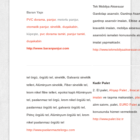
Tek Mobilya Aksesuar
Baran Yapı
Gardolap asansör, Gardrop Asan
PVC dorama
,
panjur
, motorlu panjur,
gardrop asansör imalatı, Elbise a
otomatik panjur
,
sineklik
,
duşakabin
,
kravatlık imalatı, mobilya aksesua
küpeşte,
pvc dorama tamiri
,
panjur tamiri
,
asansörü iamalatı konusunda at
duşakabin
imalat yapmaktadır.
http://www.baranpanjur.com
http://www.tekmobilyaaksesuar.
tel örgü, örgülü tel, sineklik, Galvaniz sineklik
Kadir Palet
telleri, Alüminyum sineklik, Fiber sineklik tel,
2. El palet,
Ahşap Palet
,
ihraca
krom nikel filtre telleri, epoksi kaplı Alüminyum
imalatı
ve taşıma makaraları,
plas
tel, paslanmaz tel örgü, krom nikel örgülü tel,
alım satımı, palet,
EURO Palet
al
paslanmaz örgülü tel, galvaniz örgülü tel,
konusunda hizmet vermektedir.
Pirinç örgülü tel, Alüminyum örgülü tel, krom
http://www.palet.biz.tr
nikel paslanmaz örgülü tel
http://www.paslanmaztelorgu.com