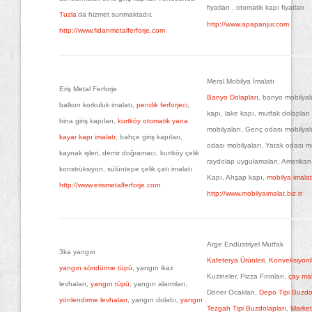
fiyatları , otomatik kapı fiyatları
Tuzla
'da hizmet sunmaktadır.
http://www.apapanjur.com
http://www.fidanmetalferforje.com
Meral Mobilya İmalatı
Eriş Metal Ferforje
Banyo Dolapları
, banyo mobilyal
balkon korkuluk imalatı,
pendik ferforjeci
,
kapı, lake kapı, mutfak dolapları
bina giriş kapıları,
kurtköy otomatik yana
mobilyaları, Genç odası mobilyal
kayar kapı imalatı
, bahçe giriş kapıları,
odası mobilyaları, Yatak odası mo
kaynak işleri, demir doğramacı, kurtköy çelik
raydolap uygulamaları, Amerikan
konstrüksiyon, sülüntepe çelik çatı imalatı
Kapı, Ahşap kapı,
mobilya imalat
http://www.erismetalferforje.com
http://www.mobilyaimalat.biz.tr
Arge Endüstriyel Mutfak
3ka yangın
Kafeterya Ürünleri
,
Konveksiyonlu
yangın söndürme tüpü
, yangın ikaz
Kuzineler, Pizza Fırınları,
çay ma
levhaları,
yangın tüpü
, yangın alarmları,
Döner Ocakları,
Depo Tipi Buzdo
yönlendirme levhaları
, yangın dolabı,
yangın
Tezgah Tipi Buzdolapları
,
Market