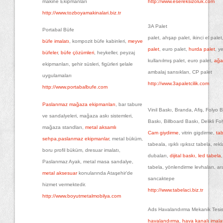
makine Ekipmanları
http://www.esereksizoluk.com
http://www.tozboyamakinalari.biz.tr
3A Palet
Portabal Büfe
palet, ahşap palet, ikinci el palet
büfe imalatı
, kompozit büfe kabinleri,
meyve
palet
, euro palet,
hurda palet
, y
büfeler
,
büfe çözümleri
, heykeller, peyzaj
kullanılmış palet, euro palet,
ağa
ekipmanları, şehir süsleri, figürleri şelale
ambalaj sansıkları, CP palet
uygulamaları
http://www.3apaletcilik.com
http://www.portabalbufe.com
Paslanmaz mağaza ekipmanları
, bar tabure
Vinil Baskı, Branda, Afiş, Folyo 
ve sandalyeleri, mağaza askı sistemleri,
Baskı, Billboard Baskı, Delikli Fo
mağaza standları,
metal aksamlı
Cam giydirme
, vitrin gigdirme,
tab
sehpa
,
paslanmaz ekipmanlar
, metal büküm,
tabeala, ışıklı ışıksız tabela, rek
boru profil büküm, dresuar imalatı,
dubaları,
dijital baskı, led tabela
Paslanmaz Ayak, metal masa sandalye,
tabela, yönlendirme levhaları, ar
metal aksesuar
konularında Ataşehir'de
sancaktepe
hizmet vermektedir.
http://www.tabelaci.biz.tr
http://www.boyutmetalmobilya.com
Ads Havalandırma Mekanik Tesis
havalandırma
,
hava kanalı imala