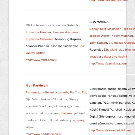
ABA MAKİNA
MR Lift Asansör ve Kumanda Sistemleri
Sanayi Dikiş Makinaları
,
Yedek P
Kumanda Panosu
,
Asansör
,
Asanssör
çeşitleri
,
Apere
,
Kesim Motorları
,
Kumanda Sistemleri
, Asansör iç Kapıları,
çizim Kaıtları
,
ütü makas Overlokl
Asansör Panosu, asansör ekipmanları,
hız
Reçmeler,
Düz Makinalar
,
biye ke
kontrol kartları
anadolu yakası biye kesimi
http://www.mrlift.com.tr
http://www.abamakina.com
Nien Parfümeri
Elektromarin carling sigorta ve sw
Parfumeri
,
parfümeri
,
Kozmetik
, Parfüm,
Ruj
,
devre kesici Panolar, kontrol v
Oje, Vücut bakımı, Cilt bakımı, Güneş
panoları, PLC, mimik paneller, K
Kremleri, Fondoten, cilt, makyaj, aroma,
Köşkü Konsol Panelleri, Kablolam
vitamins, bakım maskesi,
maskara
, jel, tonik,
Digital Göstergeler, maretron,mul
fondöten, kalem, dudak kalemi, jöle,
sprey
,
enerji yönetimi ve izleme sistemi
losyon
http://www.elektromarinltd.com
http://www.parfumeri.biz.tr