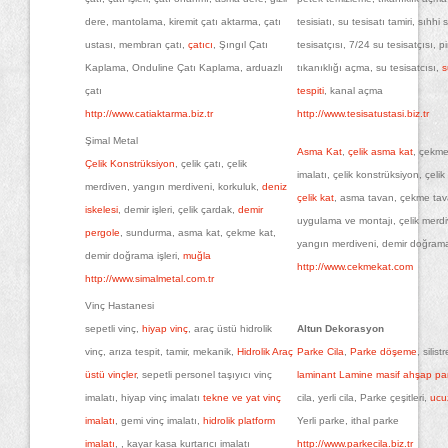
dere, mantolama, kiremit çatı aktarma, çatı
tesisiatı, su tesisatı tamiri, sıhhi 
ustası, membran çatı,
çatıcı
, Şıngıl Çatı
tesisatçısı, 7/24 su tesisatçısı, 
Kaplama, Onduline Çatı Kaplama, arduazlı
tıkanıklığı açma, su tesisatcısı,
s
çatı
tespiti
, kanal açma
http://www.catiaktarma.biz.tr
http://www.tesisatustasi.biz.tr
Şimal Metal
Asma Kat
,
çelik asma kat
, çekme
Çelik Konstrüksiyon
, çelik çatı, çelik
imalatı, çelik konstrüksiyon, çelik ç
merdiven, yangın merdiveni, korkuluk,
deniz
çelik kat
, asma tavan, çekme tav
iskelesi
, demir işleri, çelik çardak,
demir
uygulama ve montajı, çelik merdi
pergole
, sundurma, asma kat, çekme kat,
yangın merdiveni, demir doğrama 
demir doğrama işleri,
muğla
http://www.cekmekat.com
http://www.simalmetal.com.tr
Vinç Hastanesi
sepetli vinç,
hiyap vinç
, araç üstü hidrolik
Altun Dekorasyon
vinç, arıza tespit, tamir, mekanik,
Hidrolik Araç
Parke Cila
,
Parke döşeme
, silist
üstü vinçler
, sepetli personel taşıyıcı vinç
laminant
Lamine
masif ahşap pa
imalatı, hiyap vinç imalatı
tekne ve yat vinç
cila, yerli cila, Parke çeşitleri,
ucu
imalatı
, gemi vinç imalatı,
hidrolik platform
Yerli parke, ithal parke
imalatı
, , kayar kasa kurtarıcı imalatı
http://www.parkecila.biz.tr