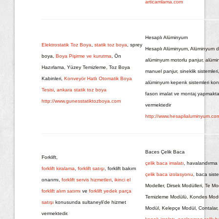
articamlama.com
Hesaplı Alüminyum
Elektrostatik Toz Boya
,
statik toz boya
, sprey
Hesaplı Alüminyum, Alüminyum 
boya,
Boya Pişirme ve kurutma
, Ön
alüminyum motorlu panjur, alüm
Hazırlama, Yüzey Temizleme, Toz Boya
manuel panjur, sineklik sistemleri
Kabinleri,
Konveyör Hatlı Otomatik Boya
alüminyum kepenk sistemleri ko
Tesisi
,
ankara statik toz boya
fason imalat ve montaj yapmakta
http://www.gunesstatiktozboya.com
vermektedir
http://www.hesaplialuminyum.co
Baces Çelik Baca
Forklift,
çelik baca imalatı
, havalandırma s
forklift kiralama
,
forklift satışı
, forklift bakım
çelik baca izolasyonu
, baca sist
onarımı,
forklift servis hizmetleri
,
ikinci el
Modeller, Dirsek Modülleri, Te Mo
forklift alım satımı
ve
forklift yedek parça
Temizleme Modülü, Kondes Mod
satışı
konusunda sultaneyli'de hizmet
Modül, Kelepçe Modül, Contalar
vermektedir.