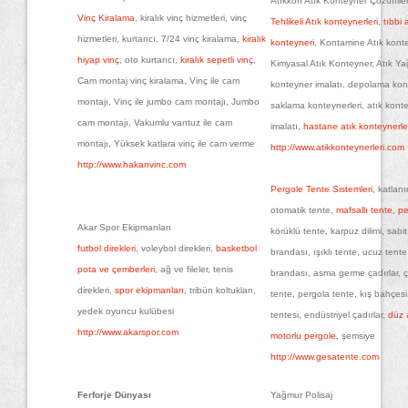
Atıkkon Atık Konteyner Çözümler
Vinç Kiralama
, kiralık vinç hizmetleri, vinç
Tehlikeli Atık konteynerleri
,
tıbbi a
hizmetleri, kurtarıcı, 7/24 vinç kiralama,
kiralık
konteyneri
, Kontamine Atık konte
hiyap vinç
, oto kurtarıcı,
kiralık sepetli vinç
,
Kimyasal Atık Konteyner, Atık Ya
Cam montaj vinç kiralama, Vinç ile cam
konteyner imalatı, depolama kont
montajı, Vinç ile jumbo cam montajı, Jumbo
saklama konteynerleri, atık kont
cam montajı, Vakumlu vantuz ile cam
imalatı,
hastane atık konteynerle
montajı, Yüksek katlara vinç ile cam verme
http://www.atikkonteynerleri.com
http://www.hakanvinc.com
Pergole Tente Sistemleri
, katlanı
otomatik tente,
mafsallı tente
,
pe
Akar Spor Ekipmanları
körüklü tente, karpuz dilimi, sabit
futbol direkleri
, voleybol direkleri,
basketbol
brandası, ışıklı tente, ucuz tente
pota ve çemberleri
, ağ ve fileler, tenis
brandası, asma germe çadırlar, çif
direkleri,
spor ekipmanları
, tribün koltukları,
tente, pergola tente, kış bahçes
yedek oyuncu kulübesi
tentesi, endüstriyel çadırlar,
düz a
http://www.akarspor.com
motorlu pergole
, şemsiye
http://www.gesatente.com
Ferforje Dünyası
Yağmur Polisaj