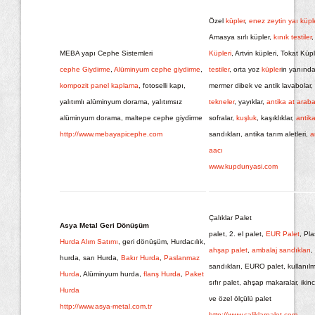
Özel
küpler
,
enez zeytin yaı küple
Amasya sırlı küpler,
kınık testiler
MEBA yapı Cephe Sistemleri
Küpleri
, Artvin küpleri, Tokat Küpl
cephe Giydirme
,
Alüminyum cephe giydirme
,
testiler
, orta yoz
küpler
in yanında
kompozit panel kaplama
, fotoselli kapı,
mermer dibek ve antik lavabolar,
yalıtımlı alüminyum dorama, yalıtımsız
tekneler
, yayıklar,
antika at araba
alüminyum dorama, maltepe cephe giydirme
sofralar,
kuşluk
, kaşıklıklar,
antik
http://www.mebayapicephe.com
sandıkları, antika tarım aletleri,
a
aacı
www.kupdunyasi.com
Çalıklar Palet
Asya Metal Geri Dönüşüm
palet, 2. el palet,
EUR Palet
, Pla
Hurda Alım Satımı
, geri dönüşüm, Hurdacılık,
ahşap palet
,
ambalaj sandıkları
,
hurda, sarı Hurda,
Bakır Hurda
,
Paslanmaz
sandıkları, EURO palet, kullanılm
Hurda
, Alüminyum hurda,
flanş Hurda
,
Paket
sıfır palet, ahşap makaralar, ikinc
Hurda
ve özel ölçülü palet
http://www.asya-metal.com.tr
http://www.caliklarpalet.com