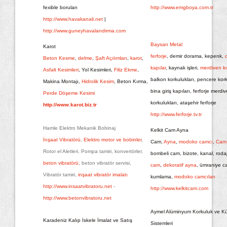
fexible boruları
http://www.emgboya.com.tr
http://www.havakanali.net
|
http://www.guneyhavalandirma.com
Baysan Metal
Karot
ferforje
, demir dorama, kepenk,
Beton Kesme
,
delme
,
Şaft Açılımları
,
karot
,
kapılar
, kaynak işleri,
merdiven ko
Asfalt Kesimleri
, Yol Kesimleri,
Filiz Ekme
,
balkon korkulukları, pencere kork
Makina Montajı,
Hidrolik Kesim
, Beton Kırma,
bina giriş kapıları
, ferforje merdi
Perde Döşeme Kesimi
korkulukları, ataşehir ferforje
http://www.karot.biz.tr
http://www.ferforje.tv.tr
Hamle Elektro Mekanik Bobinaj
Kelkit Cam Ayna
İnşaat Vibratörü
,
Elektro motor ve bobinler
,
Cam,
Ayna
,
modoko camcı
,
Cam
Rotor el Aletleri, Pompa tamiri, konvertörler,
bombeli cam, bizote, kanal, rodaj
beton vibratörü
, beton vibratör servisi,
cam
,
dekoratif ayna
, ümraniye c
Vibratör tamiri,
inşaat vibratör imalatı
kumlama,
modoko camcıları
http://www.insaatvibratoru.net
-
http://www.kelkitcam.com
http://www.betonvibratoru.net
Aymel Alüminyum Korkuluk ve K
Karadeniz Kalıp İskele İmalat ve Satış
Sistemleri