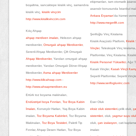
ekipmanları, tam otomatik asansö
boşaltma, sancaktepe kiralık vinç, samandıra
asansör konusunda İstanbul mal
kiralık vinç,
kiralık vinçcim
Ankara Eryaman
'da hizmet verme
http://www.kiralikvinccim.com
http://www.megerlift.com
Kılıç Ahşap
Şerifoğlu Vinç Kiralama
ahşap merdiven imalatı
, Helezon ahşap
Kiralık Araçüstü Platform,
Kiralık
merdivenler,
Omurgalı ahşap Merdivenler
,
Vinçler
, Teleskopik Vinç kiralama,
Serenli Ahşap Merdivenler, Çift Omurgalı
Platformlar, Vinç Kiralama, Kiralık
Ahşap Merdivenler
, Yandan omurgalı ahşap
Kiralık Personel Yükseltici
, Ağır 
merdivenler, Yandan Omurgalı Döner Ahşap
Kasalı Vinçler,
Kasalı Vinçli Kam
Merdivenler,
Asma ahşap Merdivenler
Sepetli Platformlar, Sepetli Vinçl
http://www.kilicahsap.com
-
http://www.serifogluvinc.com
http://www.ahsapmerdiven.eu
Ertürk toz boyama makinaları,
Endüstriyel boya Fırınları
,
Toz Boya Kabin
Eser Oluk
İmalatı
, Konveyör Hatları, Yaş Boya Kabin
eksiz oluk sistemleri
,çelik oluk,
ça
imalatı,
Toz Boyama Kabinleri
, Toz Boyama
sistemleri
, oluk,
yagmur suyu olu
Makinaları,
Toz Boya Tesisleri
, Paletli Tip
oluk,
çatı izalasyon
, cati kaplam
Fırınlar, Ahşap Desen Hatları, Toz Boya
imalatı