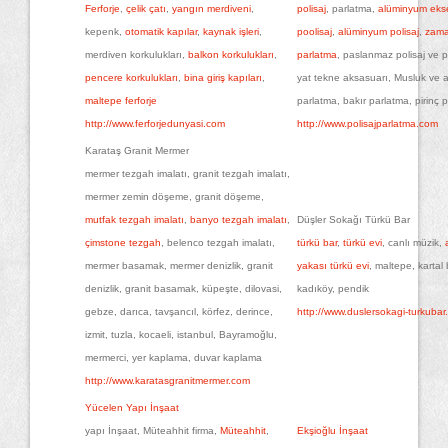
Ferforje
,
çelik çatı
,
yangın merdiveni
,
polisaj
, parlatma,
alüminyum eks
kepenk,
otomatik kapılar
,
kaynak işleri
,
poolisaj
,
alüminyum polisaj
,
zam
merdiven korkulukları,
balkon korkulukları
,
parlatma
, paslanmaz polisaj ve p
pencere korkulukları
,
bina giriş kapıları
,
yat tekne aksasuarı, Musluk ve 
maltepe ferforje
parlatma, bakır parlatma, pirinç 
http://www.ferforjedunyasi.com
http://www.polisajparlatma.com
Karataş Granit Mermer
mermer tezgah imalatı, granit tezgah imalatı,
mermer zemin döşeme, granit döşeme,
mutfak tezgah imalatı
,
banyo tezgah imalatı
,
Düşler Sokağı Türkü Bar
çimstone tezgah
, belenco tezgah imalatı,
türkü bar
,
türkü evi
, canlı müzik,
mermer basamak, mermer denizlik, granit
yakası türkü evi
, maltepe, kartal
denizlik, granit basamak, küpeşte, dilovasi,
kadıköy, pendik
gebze, darıca, tavşancıl, körfez, derince,
http://www.duslersokagi-turkubar
izmit, tuzla, kocaeli, istanbul, Bayramoğlu,
mermerci, yer kaplama, duvar kaplama
http://www.karatasgranitmermer.com
Yücelen Yapı İnşaat
yapı İnşaat, Müteahhit firma,
Müteahhit
,
Ekşioğlu İnşaat