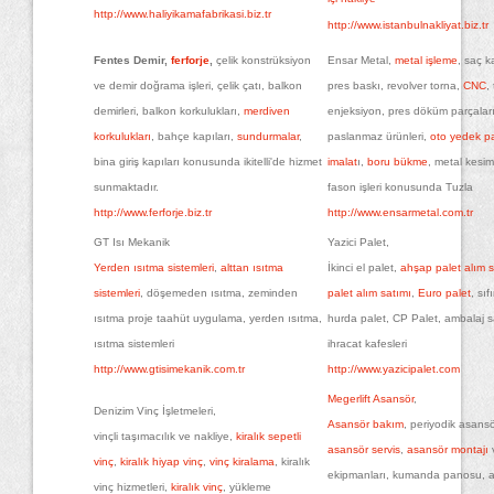
http://www.haliyikamafabrikasi.biz.tr
http://www.istanbulnakliyat.biz.tr
Fentes Demir,
ferforje
,
çelik konstrüksiyon
Ensar Metal,
metal işleme
, saç ka
ve demir doğrama işleri, çelik çatı, balkon
pres baskı, revolver torna,
CNC
,
demirleri, balkon korkulukları,
merdiven
enjeksiyon, pres döküm parçaları
korkulukları
, bahçe kapıları,
sundurmalar
,
paslanmaz ürünleri,
oto yedek p
bina giriş kapıları konusunda ikitelli'de hizmet
imalat
ı,
boru bükme
, metal kesi
sunmaktadır.
fason işleri konusunda Tuzla
http://www.ferforje.biz.tr
http://www.ensarmetal.com.tr
GT Isı Mekanik
Yazici Palet,
Yerden ısıtma sistemleri
,
alttan ısıtma
İkinci el palet,
ahşap palet alım s
sistemleri
, döşemeden ısıtma, zeminden
palet alım satımı
,
Euro palet
, sıf
ısıtma proje taahüt uygulama, yerden ısıtma,
hurda palet, CP Palet, ambalaj s
ısıtma sistemleri
ihracat kafesleri
http://www.gtisimekanik.com.tr
http://www.yazicipalet.com
Megerlift Asansör
,
Denizim Vinç İşletmeleri,
Asansör bakım
, periyodik asans
vinçli taşımacılık ve nakliye,
kiralık sepetli
asansör servis
,
asansör montajı
vinç
,
kiralık hiyap vinç
,
vinç kiralama
, kiralık
ekipmanları, kumanda panosu, 
vinç hizmetleri,
kiralık vinç
, yükleme