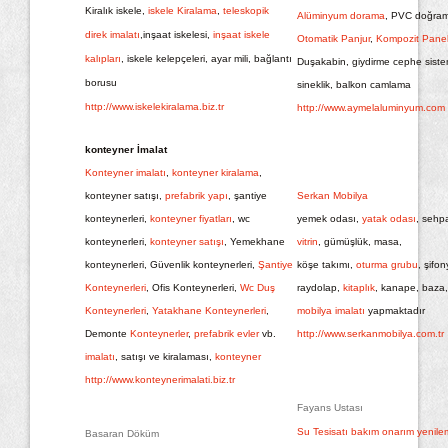
Kiralık iskele,
iskele Kiralama
,
teleskopik
Alüminyum dorama
, PVC doğram
direk imalatı
,inşaat iskelesi,
inşaat iskele
Otomatik Panjur
,
Kompozit Pane
kalıpları
, iskele kelepçeleri, ayar mili, bağlantı
Duşakabin, giydirme cephe sistem
borusu
sineklik, balkon camlama
http://www.iskelekiralama.biz.tr
http://www.aymelaluminyum.com
konteyner İmalat
Konteyner imalatı
,
konteyner kiralama
,
konteyner satışı,
prefabrik yapı
, şantiye
Serkan Mobilya
konteynerleri,
konteyner fiyatları
, wc
yemek odası,
yatak odası
, sehp
konteynerleri,
konteyner satışı
, Yemekhane
vitrin
, gümüşlük, masa,
konteynerleri, Güvenlik konteynerleri,
Şantiye
köşe takımı,
oturma grubu
, şifon
Konteynerleri
, Ofis Konteynerleri,
Wc Duş
raydolap,
kitaplık
, kanape, baza,
Konteynerleri
,
Yatakhane Konteynerleri
,
mobilya imalatı
yapmaktadır
Demonte
Konteynerler
,
prefabrik evler
vb.
http://www.serkanmobilya.com.tr
imalatı
, satışı ve kiralaması,
konteyner
http://www.konteynerimalati.biz.tr
Fayans Ustası
Su Tesisatı bakım onarım yenile
Basaran Döküm