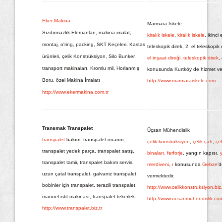
Eker Makina
Marmara İskele
Sızdırmazlık Elemanları, makina imalat,
kiralık iskele
,
kiralık iskele
, ikinci 
montaj, o'ring, packing, SKT Keçeleri, Kastas
teleskopik direk, 2. el teleskopik 
ürünleri, çelik Konstrüksiyon, Silo Bunker,
el inşaat direği,
teleskopik direk
,
transport makinaları, Kromlu mil, Horlanmış
konusunda Kurtköy de hizmet ve
Boru, özel Makina İmalatı
http://www.marmaraiskele.com
http://www.ekermakina.com.tr
Transmak Transpalet
Üçsan Mühendislik
transpalet
bakım, transpalet onarım,
çelik konstrüksiyon
,
çelik çatı
,
çel
transpalet yedek parça, transpalet satış,
binaları,
ferforje
, yangın kapısı,
y
transpalet tamir, transpalet bakım servis.
merdiveni
,
ı
konusunda
Gebze
'
uzun çatal transpalet, galvaniz transpalet,
vermektedir.
bobinler için transpalet, terazili transpalet,
http://www.celikkonstruksiyon.biz.
manuel istif makinası, transpalet tekerlek.
http://www.ucsanmuhendislik.co
http://www.transpalet.biz.tr