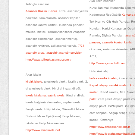
Ayo-Tech Asansör
Tellioğlu asansör
Kuyu Tanımalı Kumanda Sistemle
Asansör Bakım
,
Servis
, arıza, asansör yedek
Kademesiz Redüktörlü
Kumanda
parçaları, tam otomatik asansör kapıları,
Tek Hızlı ve Çift Hızlı Panolar, R
asansör kontrol kartları, kumanda panoları,
Kutuları, Harici Kurtaranlar, Gear
makina, motor, Hidrolik Asansörler, Ataşehir,
Panolar, Dişlisiz Panoları,
asansö
asansör ekipmanları, asansör montaj,
panosu
,
asansör kontrol kartları
,
asansör revizyon, acil asansör servis,
7/24
cihazları, kurtarma sistemleri, A
asansör arıza
,
ataşehir asansör servisleri
ACH,
http://www.telliogluasansor.com.tr
http://www.ayotechlift.com
Lider Ambalaj
Akar İskele
kafes sandık imalatı
, ihracat sand
kiralık iskele
, teleskopik direk , kiralık direk, 2.
Kapalı ahşap sandık imalatı
,
kon
el teleskopik direk, ikinci el inşaat direği,
imalatı
, ISPM sandık, MDF Sandı
iskele kiralama
,
satılık iskele
, ikinci el direk,
palet
, cam palet, Ahşap palet imal
iskele bağlantı elemanları, cephe iskele,
ahşap palet, ISPM palet, ısıl işle
flanşlı iskele, H tipi iskele, Güvenlikli İskele
cam sehpası, Ahşap sehpa, OS
Sistemi, Masa Tipi (Pano) Kalıp İskelesi,
imalatı, Ümraniye
İskele ve Kalıp Aksesuarları
http://www.ahsapsandik.biz.tr
-
http://www.akariskele.net
http://www.liderahsapambalaj.co