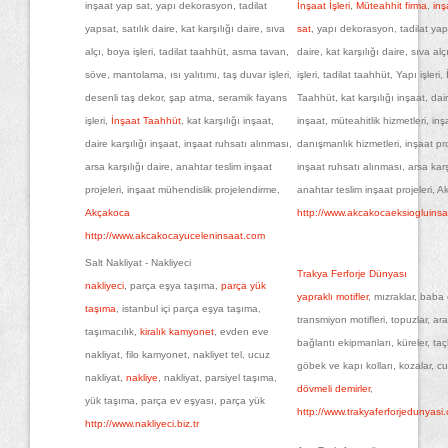
inşaat yap sat, yapı dekorasyon, tadilat
İnşaat İşleri
,
Müteahhit firma
,
inş
yapsat, satılık daire, kat karşılığı daire, sıva
sat
, yapı dekorasyon, tadilat yaps
alçı, boya işleri, tadilat taahhüt, asma tavan,
daire, kat karşılığı daire, sıva al
söve, mantolama, ısı yalıtımı, taş duvar işleri,
işleri, tadilat taahhüt, Yapı işleri,
desenli taş dekor, şap atma, seramik fayans
Taahhüt, kat karşılığı inşaat, dair
işleri,
İnşaat Taahhüt
, kat karşılığı inşaat,
inşaat, müteahitlik hizmetleri, inş
daire karşılığı inşaat, inşaat ruhsatı alınması,
danışmanlık hizmetleri, inşaat pro
arsa karşılığı daire, anahtar teslim inşaat
inşaat ruhsatı alınması, arsa karş
projeleri, inşaat mühendislik projelendirme,
anahtar teslim inşaat projeleri, 
Akçakoca
http://www.akcakocaeksiogluins
http://www.akcakocayuceleninsaat.com
Salt Nakliyat - Nakliyeci
Trakya Ferforje Dünyası
nakliyeci
, parça eşya taşıma,
parça yük
yapraklı motifler
, mızraklar, baba 
taşıma
, istanbul içi parça eşya taşıma,
transmiyon motifleri, topuzlar, ara
taşımacılık,
kiralık kamyonet
, evden eve
bağlantı ekipmanları, küreler, taçla
nakliyat, filo kamyonet, nakliyet tel, ucuz
göbek ve kapı kolları, kozalar, c
nakliyat,
nakliye
, nakliyat, parsiyel taşıma,
dövmeli demirler
,
yük taşıma, parça ev eşyası, parça yük
http://www.trakyaferforjedunyasi
http://www.nakliyeci.biz.tr