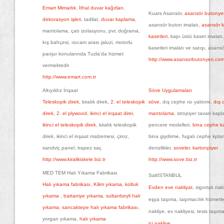
Emart Mimarlık
,
İthal duvar kağıtları
,
Kuars Asansör,
asansör butonyerl
dekorasyon işleri
, tadilat,
duvar kaplama
,
asansör buton imalatı,
asansör k
mantolama, çatı izolasyonu, pvc doğrama,
kasetleri
, kapı üstü kaset imalatı,
kış bahçesi, ısıcam arası jaluzi, motorlu
kasetleri imalatı ve satışı, asans
panjur konularında Tuzla'da hizmet
http://www.asansorbutonyeri.co
vermektedir
http://www.emart.com.tr
Altıyıldız İnşaat
Söve Uygulamaları
Teleskopik direk
, kiralık direk,
2. el teleskopik
söve
, dış cephe ısı yalıtımı,
dış 
direk
,
2. el plywood
,
ikinci el inşaat direi
,
mantolama
, stropiyer tavan kap
ikinci el teleskopik direk
, kiralık teleskopik
pencere modelleri,
bina cephe ka
direk, ikinci el inşaat malzemesi, çiroz,
bina giydirme, fugalı cephe kpla
sandviç panel, trapez saç
denizlikler,
soveler
,
kartonpiyer
http://www.kiralikiskele.biz.tr
http://www.sove.biz.tr
MED TEM Halı Yıkama Fabrikası
SaltİSTANBUL
Halı yıkama fabrikası
,
Kilim yıkama
,
koltuk
Evden eve nakliyat
, sigortalı nak
yıkama
,
battaniye yıkama
,
sultanbeyli halı
eşya taşıma, taşımacılık hizmetler
yıkama
,
sancaktepe halı yıkama fabrikası
,
nakliye, ev nakliyesi, tesis taşım
yorgan yıkama,
halı yıkama
içi nakliye