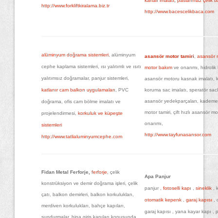
kanalı imalatı
,
paslanmaz çelik b
http://www.forkliftkiralama.biz.tr
http://www.bacescelikbaca.com
alüminyum doğrama sistemleri
, alüminyum
asansör motor tamiri
,
asansör 
cephe kaplama sistemleri, ısı yalıtımlı ve ısıtı
motor bakım
ve onarımı, hidrolik
yalıtımsız doğramalar, panjur sistemleri,
asansör motoru kasnak imalatı, 
katlanır cam balkon uygulamaları
, PVC
koruma sac imalatı, speratör sacl
asansör yedekparçaları, kademe
doğrama, ofis cam bölme imalatı ve
motor tamiri, çift hızlı asansör mo
projelendirmesi,
korkuluk ve küpeşte
onarımı,
sistemleri
http://www.tayfunasansor.com
http://www.tatlialuminyumcephe.com
Fidan Metal Ferforje,
ferforje
, çelik
Apa Panjur
konstrüksiyon ve demir doğrama işleri, çelik
panjur ,
fotoselli kapı
,
sineklik
, 
çatı, balkon demirleri, balkon korkulukları,
otomatik kepenk
,
garaj kapısı
, 
merdiven korkulukları, bahçe kapıları,
garaj kapısı , yana kayar kapı , 
sundurmalar, bina giriş kapıları konusunda