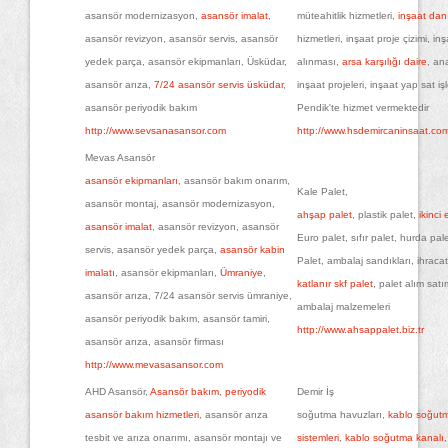
asansör modernizasyon,
asansör imalat
,
müteahitlik hizmetleri,
inşaat dan
asansör revizyon, asansör servis, asansör
hizmetleri, inşaat proje çizimi, in
yedek parça, asansör ekipmanları, Üsküdar,
alınması,
arsa karşılığı daire
, an
asansör arıza,
7/24 asansör servis üsküdar
,
inşaat projeleri, inşaat yap sat iş
asansör periyodik bakım
Pendik'te hizmet vermektedir
http://www.sevsanasansor.com
http://www.hsdemircaninsaat.co
Mevas Asansör
asansör ekipmanları
, asansör bakım onarım,
Kale Palet,
asansör montaj, asansör modernizasyon,
ahşap palet
, plastik palet,
ikinci 
asansör imalat
, asansör revizyon, asansör
Euro palet, sıfır palet, hurda pal
servis, asansör yedek parça,
asansör kabin
Palet, ambalaj sandıkları, ihracat
imalatı
, asansör ekipmanları,
Ümraniye
,
katlanır skf palet
, palet alım sat
asansör arıza, 7/24 asansör servis ümraniye,
ambalaj malzemeleri
asansör periyodik bakım, asansör tamiri,
http://www.ahsappalet.biz.tr
asansör arıza, asansör firması
http://www.mevasasansor.com
AHD Asansör,
Asansör bakım
,
periyodik
Demir İş
asansör bakım hizmetleri
, asansör arıza
soğutma havuzları,
kablo soğut
tesbit ve arıza onarımı, asansör montajı ve
sistemleri
,
kablo soğutma kanalı