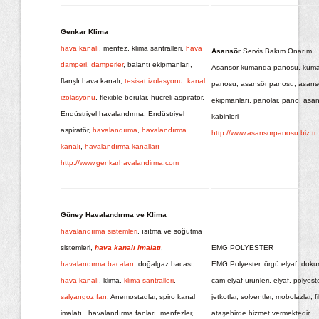
Genkar Klima
hava kanalı
, menfez, klima santralleri,
hava
Asansör
Servis Bakım Onarım
damperi
,
damperler
, balantı ekipmanları,
Asansor kumanda panosu, kum
flanşlı hava kanalı,
tesisat izolasyonu
,
kanal
panosu, asansör panosu, asans
izolasyonu
, flexible borular, hücreli aspiratör,
ekipmanları, panolar, pano, asa
Endüstriyel havalandırma, Endüstriyel
kabinleri
aspiratör,
havalandırma
,
havalandırma
http://www.asansorpanosu.biz.tr
kanalı
,
havalandırma kanalları
http://www.genkarhavalandirma.com
Güney Havalandırma ve Klima
havalandırma sistemleri
, ısıtma ve soğutma
sistemleri,
hava kanalı imalatı
,
EMG POLYESTER
havalandırma bacaları
, doğalgaz bacası,
EMG Polyester, örgü elyaf, doku
hava kanalı
, klima,
klima santralleri
,
cam elyaf ürünleri, elyaf, polyeste
salyangoz fan
, Anemostadlar, spiro kanal
jetkotlar, solventler, mobolazlar, f
imalatı , havalandırma fanları, menfezler,
ataşehirde hizmet vermektedir.