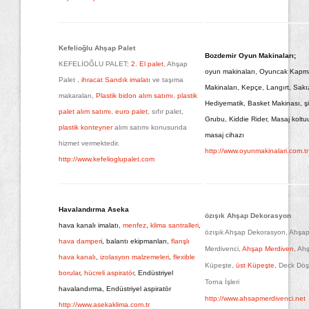
Kefelioğlu Ahşap Palet
Bozdemir Oyun Makinaları;
KEFELİOĞLU PALET;
2. El palet
, Ahşap
oyun makinaları, Oyuncak Kapm
Palet ,
ihracat Sandık imalatı
ve taşıma
Makinaları, Kepçe, Langırt, Sakı
makaraları,
Plastik bidon alım satımı
,
plastik
Hediyematik, Basket Makinası, 
palet alım satımı
,
euro palet
, sıfır palet,
Grubu, Kiddie Rider, Masaj koltu
plastik konteyner
alım satımı konusunda
masaj cihazı
hizmet vermektedir.
http://www.oyunmakinalari.com.tr
http://www.kefelioglupalet.com
Havalandırma Aseka
özışık Ahşap Dekorasyon
hava kanalı imalatı,
menfez
,
klima santralleri
,
özışık Ahşap Dekorasyon, Ahşa
hava damper
i, balantı ekipmanları,
flanşlı
Merdivenci,
Ahşap Merdiven
, Ah
hava kanalı
,
izolasyon malzemeleri
,
flexible
Küpeşte,
üst Küpeşte
, Deck Dö
borular
,
hücreli aspiratör
, Endüstriyel
Torna İşleri
havalandırma, Endüstriyel aspiratör
http://www.ahsapmerdivenci.net
http://www.asekaklima.com.tr