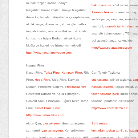
mutfak tezgah imalatı, banyo
bakım onarım
, 7/24 servis, asan
tezgahları,banko imalatı, banyo tezgahları,
Asansör bakım
, onarım, montaj, 
duvar kaplamaları, duşakabin içi kaplamaları,
yedek parça, ekipman, kontol kart
alınlık, evye, dökme tezgah, muğla mutfak
İstanbul,
asansör tamir bakım
, a
tezgah imalatı, ortaca mutfak tezgah imalatı
asansör bakım onarım, 7/24 asan
konusunda başta Bodrum olmak üzere
acil asansör arıza, çekmeköy
Muğla ve ilçelerinde hizmet vermektedir
http://www.polatasansor.com
http://www.meranitpolyester.com
Naturel Filtre
Kaset Filtre,
Torba Filtre
,
Kompakt Filtre
, Rijit
Can Teknik Taşlama
Filtre,
Hepa Filtre
, Ulpa Filtre, Kaynak
cnc taşlama
, silindir taşlama,
sat
Dumanı Filtreleme Sistemi,
özel imalat filtre
,
hassas taşlama
, talaşlı imalat, 
Restorant Duman Ve Koku Filtrasyonu,
fason taşlama işleri
, kızak banko 
Solvent Koku Filtrasyonu, İğneli Keçe Torba
taşlama, puntasız, dik taşlama
Filtre,
Kaset Panel Filtre
http://www.cnctaslama.net
http://www.naturelfiltre.com
olgun Çatı,
çatı aktarma
, dere izolasyonu,
Sefa tesisat
çatı tamiri,
çatı izolasyonu
, Konstrüksiyon
kırmadan tesisat tamiri
,
su kaçağ
çatı, çatı işleri, çatı onarımı, asma dere, gizli
petek temizleme, tıkanıklık açma